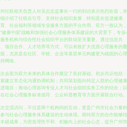
广州社联相关负责人对吴志忠监事长一行的到访表示热烈欢迎，
详细介绍了社联在引导、支持社会组织发展，特别是在促进健康
教育、社会福利等领域专业服务方面的平台作用。双方一致认为
在“健康中国”战略和加强社会心理服务体系建设的大背景下，专业
理服务机构与综合性社会组织平台的联动至关重要。通过信息共
享、项目合作、人才培养等方式，可以有效扩大优质心理服务的
盖面，尤其是在社区、学校、企业等基层单元构建更为稳固的心
支持网络。
此次会面为双方未来的具体合作奠定了良好基础。初步共识包括
探索建立常态化沟通协调机制；共同策划面向特定人群的心理健
促进项目；推动心理咨询专业人才与社会组织实务工作的结合；
及在社会心理服务标准倡导、公众科普教育等方面开展联合行动
此次交流访问，不仅是两个机构间的互动，更是广州市社会力量
极参与社会心理服务体系建设的生动体现。期待双方的合作能够
出丰硕成果，为营造理性平和、积极向上的社会心态，提升广州