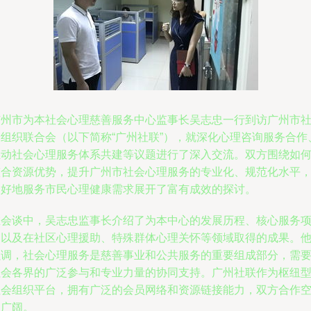
广州市为本社会心理慈善服务中心监事长吴志忠一行到访广州市
会组织联合会（以下简称“广州社联”），就深化心理咨询服务合作
推动社会心理服务体系共建等议题进行了深入交流。双方围绕如
整合资源优势，提升广州市社会心理服务的专业化、规范化水平
更好地服务市民心理健康需求展开了富有成效的探讨。
在会谈中，吴志忠监事长介绍了为本中心的发展历程、核心服务
目以及在社区心理援助、特殊群体心理关怀等领域取得的成果。
强调，社会心理服务是慈善事业和公共服务的重要组成部分，需
社会各界的广泛参与和专业力量的协同支持。广州社联作为枢纽
社会组织平台，拥有广泛的会员网络和资源链接能力，双方合作
间广阔。