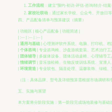
工作流程
：建立“预约-初访-评估-咨询/转介
家校社联动
：通过家长学校、公众号、开放日等
四、产品配备清单与预算建议（摘要）
| 功能区 | 核心产品配备 | 功能简述 |
| :--- | :--- | :--- |
|
通用与基础
| 心理测评软件系统、电脑、打印机、档案
|
个体咨询
| 专业咨询椅、沙盘游戏套装、艺术治疗工具
|
团体辅导
| 多媒体设备、团体活动桌椅、心理辅导工具
|
情绪调节
| 音乐放松椅、生物反馈训练系统、宣泄人、
|
环境营造
| 专业软包、隔音处理、温馨装饰、绿植、宣
（注：具体品牌、型号及详细预算需根据市场调研和
五、实施与展望
本方案将分阶段实施：第一阶段完成场地装修与基础