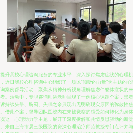
为提升我校心理咨询服务的专业水平，深入探讨焦虑症状的心理
制，近日我校心理咨询中心组织了一场以“倾听的力量”为主题的心
咨询案例督导活动，聚焦从精神分析视角理解焦虑伴躯体症状的
访者。活动中，专职咨询师姚老师呈现了一例核心课题个案，患
主诉持续头晕、胸闷、失眠之余展现出无明确现实原因的弥散性
虑。借此个案，督导团队围绕内在未被觉察的感受如何转化为身
状况这一心理动力学主题，展开了深度拆解和共情反思驱动的新
察。来自上海市属三级医院的资深心理治疗师范教授专门点评并