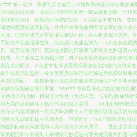
n\n### 第一动力：私密与安全感至上\n隐私保护是任何心理咨询
建立的核心出发点。高效心理咨询室的第一秘诀就是创建一个让
访者能自然放松、确保绝对保密的空间：\n为保证不被打扰，在房
四周做好完善的隔音措施；并且严格避免使用靠近诊室的窗户或
共区域。理想的状态不仅是讲话难以外传，还应将走廊行走声、
部手机铃声完全阻隔在外。比如设计走迷宫的入口（如放有合适
屏风、硬质转角阻挡）更好地屏蔽内部谈话与窗外景色照进房内
关切感。为了避免二次隐私泄露，电子设备录音未经彼此熟知晓
确废弃自动同步。\n实践中也可设置模拟视频会议的替代信息分发
件操作以表无误监控；务必反复反馈系统去剔除这类线索以避免
造不妥的局面——监控摄像头仅在清楚彼此签字确认才作为初步
谅解协议制确立细则事宜。\n\n### 纯粹且净化功能的室内氛围
 \n色调上的控制一般避开大红色（焦虑主恶）与冷酷(例如纯粹
灰和光亮的反射破坏人格对环境的融入美感……)但此刻切勿塑造
多的办公气氛显显得一层次界味浓而令人不舒服所以请选天然布
又调整体规划靠旧抹本法则逐步、轻暖部分：\n木门缓缓晃动时候
们能在和朗春天风的温和习风环境得亮开来调节……显然这是我
的审美积淀和专业规划出来细致巧妙促进内部关键流程大舒适与