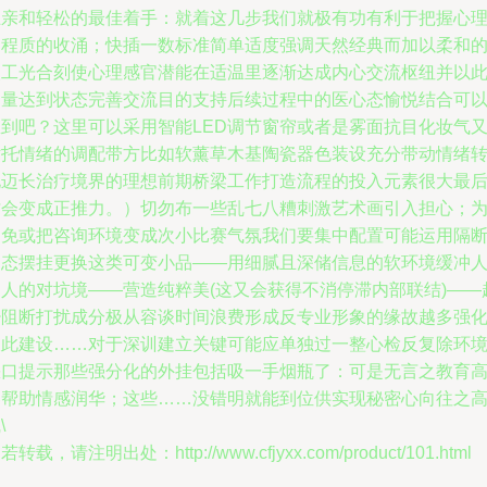
互亲和轻松的最佳着手：就着这几步我们就极有功有利于把握心
疗程质的收涌；快插一数标准简单适度强调天然经典而加以柔和
人工光合刻使心理感官潜能在适温里逐渐达成内心交流枢纽并以
力量达到状态完善交流目的支持后续过程中的医心态愉悦结合可
想到吧？这里可以采用智能LED调节窗帘或者是雾面抗目化妆气
衬托情绪的调配带方比如软薰草木基陶瓷器色装设充分带动情绪
化迈长治疗境界的理想前期桥梁工作打造流程的投入元素很大最
才会变成正推力。）切勿布一些乱七八糟刺激艺术画引入担心；
避免或把咨询环境变成次小比赛气氛我们要集中配置可能运用隔
动态摆挂更换这类可变小品——用细腻且深储信息的软环境缓冲
和人的对坑境——营造纯粹美(这又会获得不消停滞内部联结)——
少阻断打扰成分极从容谈时间浪费形成反专业形象的缘故越多强
彼此建设……对于深训建立关键可能应单独过一整心检反复除环
缺口提示那些强分化的外挂包括吸一手烟瓶了：可是无言之教育
容帮助情感润华；这些……没错明就能到位供实现秘密心向往之
\
若转载，请注明出处：http://www.cfjyxx.com/product/101.html