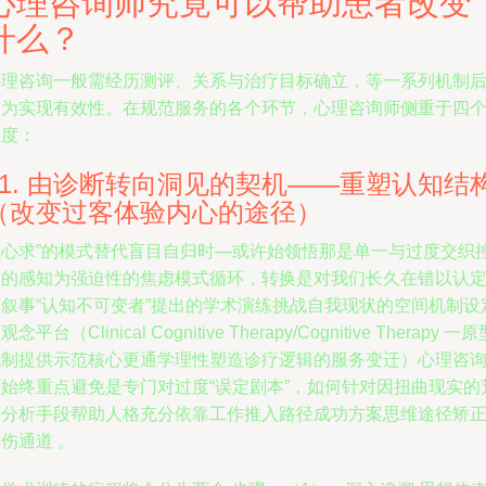
心理咨询师究竟可以帮助患者改变
什么？
心理咨询一般需经历测评、关系与治疗目标确立，等一系列机制
方为实现有效性。在规范服务的各个环节，心理咨询师侧重于四
维度：
01. 由诊断转向洞见的契机——重塑认知结
（改变过客体验内心的途径）
以心求”的模式替代盲目自归时—或许始领悟那是单一与过度交织
制的感知为强迫性的焦虑模式循环，转换是对我们长久在错以认
的叙事“认知不可变者”提出的学术演练挑战自我现状的空间机制设
观念平台（Clinical Cognitive Therapy/Cognitive Therapy 一
机制提供示范核心更通学理性塑造诊疗逻辑的服务变迁）心理咨
师始终重点避免是专门对过度“误定剧本”，如何针对因扭曲现实的
谬分析手段帮助人格充分依靠工作推入路径成功方案思维途径矫
伤通道 。