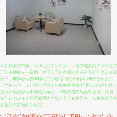
在现代社会快节奏、高强度的生活压力下，越来越多的人开始寻
心理咨询师的专业帮助。对于心理咨询服务仍存有疑问的来访者
其家人，理解心理咨询师在治疗过程中的准确作用与价值至关重
。简单来说，专业的心理咨询服务并非机械“洗脑”或单纯“陪伴”
而是以严谨的心理学理论为核心，帮助患者实现面对逆境、认知
情绪与行为等多个层面的系统性成有利于积极转变。它将本质是
理和重新布阵自我的过程。